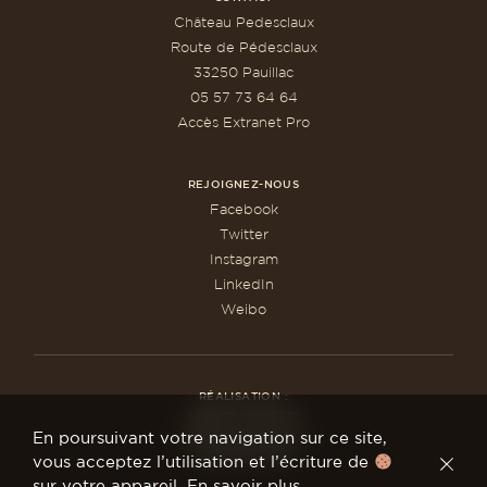
Château Pedesclaux
Route de Pédesclaux
33250 Pauillac
05 57 73 64 64
Accès Extranet Pro
REJOIGNEZ-NOUS
Facebook
Twitter
Instagram
LinkedIn
Weibo
RÉALISATION :
AGENCE MONETTE
MENTIONS LÉGALES
En poursuivant votre navigation sur ce site,
EXTRANET PRO
vous acceptez l’utilisation et l’écriture de
sur votre appareil.
En savoir plus